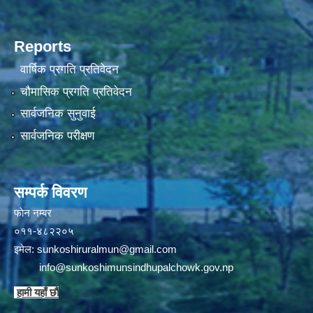
Reports
वार्षिक प्रगति प्रतिवेदन
चौमासिक प्रगति प्रतिवेदन
सार्वजनिक सुनुवाई
सार्वजनिक परीक्षण
सम्पर्क विवरण
फाेन न‌‍‍‍‌‌म्बर
०११-४८२२०५
इमेल:
sunkoshiruralmun@gmail.com
info@sunkoshimunsindhupalchowk.gov.np
हामी यहाँ छाै‌ं