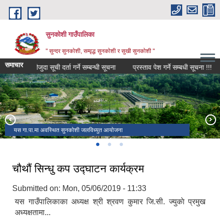
Skip to main content
सुनकोशी गाउँपालिका
" सुन्दर सुनकाेशी, सम्वृद्ध सुनकाेशी र सुखी सुनकाेशी "
समाचार
मौजुदा सूची दर्ता गर्ने सम्बन्धी सूचना
प्रस्ताव पेश गर्ने सम्बधी सूचना !!!
यस गा.पा.मा अवस्थित सुनकाेशी जलविध्युत आयाेजना
पाङ्ग्रेटार, सुनकाेशी नदी तथा नहरकाे ड्राेन चित्र
Visit Nepal 2020
चाै‌थाैं सिन्धु कप उद्घाटन कार्यक्रम
Submitted on:
Mon, 05/06/2019 - 11:33
यस गाउँपालिकाका अध्यक्ष श्री श्रवण कुमार जि.सी. ज्युकाे प्रमुख
अध्यक्षतामा...