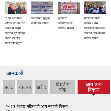
संघिय सरकारका
सार्वजनिक सुनुवाई
सुनकोशी
मिनीटिलर मर्मत
भौतिक पुर्वाधार तथा
कार्यक्रम सम्पन्न
गाउँपालिकाको
तालिम र बाँस
यातायात मन्त्री
गाउँसभा सम्पन्न
निगालाेकाे हस्तकला
माननीय श्री देवेन्द्र
सम्बन्धी सिप विकास
दाहाल ज्यु लाइ
तालिम सम्पन्न
स्वागत कार्यक्रम
जानकारी
विधुतीय
आय व्यय
बजेट
याेजना
खरीद
(active tab)
सेवा
विवरण
२०८१ बैशाख महिनाको आय व्ययको विवरण