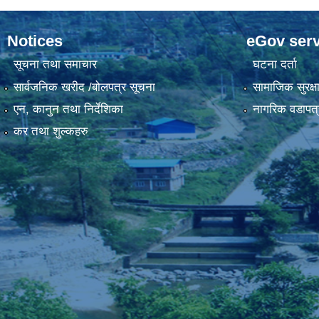
Notices
eGov serv
सूचना तथा समाचार
घटना दर्ता
सार्वजनिक खरीद /बोलपत्र सूचना
सामाजिक सुरक्ष
एन, कानुन तथा निर्देशिका
नागरिक वडापत्
कर तथा शुल्कहरु