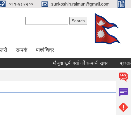
०११-४८२२०५
sunkoshiruralmun@gmail.com
Search form
Search
ालरी
सम्पर्क
पार्श्वचित्र
मौजुदा सूची दर्ता गर्ने सम्बन्धी सूचना
प्रस्ताव पेश गर