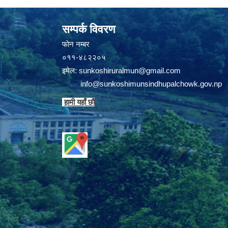
सम्पर्क विवरण
फाेन न‌‍‍‍‌‌म्बर
०११-४८२२०५
इमेल:
sunkoshiruralmun@gmail.com
info@sunkoshimunsindhupalchowk.gov.np
हामी यहाँ छाै‌ं