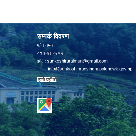
सम्पर्क विवरण
फाेन न‌‍‍‍‌‌म्बर
०११-४८२२०५
इमेल:
sunkoshiruralmun@gmail.com
info@sunkoshimunsindhupalchowk.gov.np
हामी यहाँ छाै‌ं