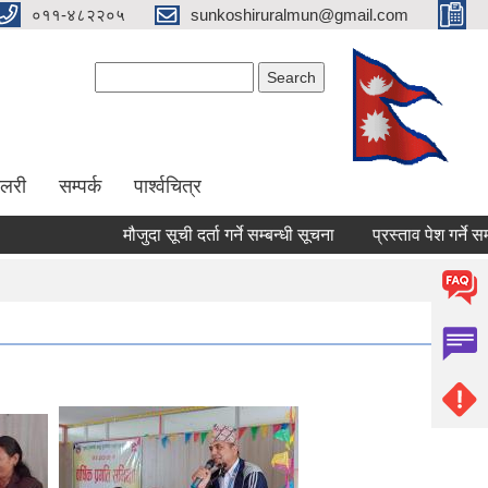
०११-४८२२०५
sunkoshiruralmun@gmail.com
Search form
Search
ालरी
सम्पर्क
पार्श्वचित्र
मौजुदा सूची दर्ता गर्ने सम्बन्धी सूचना
प्रस्ताव पेश गर्ने सम्बधी सूच