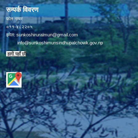
सम्पर्क विवरण
फाेन न‌‍‍‍‌‌म्बर
०११-४८२२०५
इमेल:
sunkoshiruralmun@gmail.com
info@sunkoshimunsindhupalchowk.gov.np
हामी यहाँ छाै‌ं