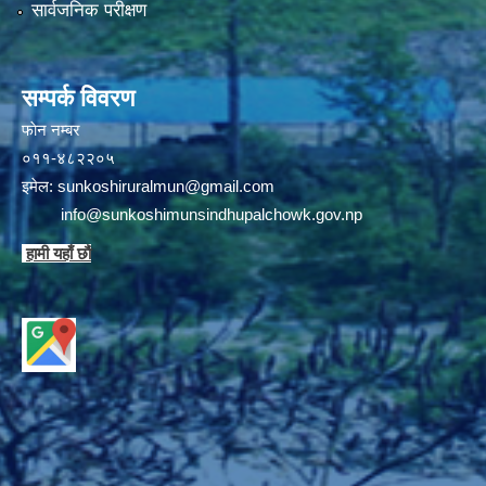
सार्वजनिक परीक्षण
सम्पर्क विवरण
फाेन न‌‍‍‍‌‌म्बर
०११-४८२२०५
इमेल:
sunkoshiruralmun@gmail.com
info@sunkoshimunsindhupalchowk.gov.np
हामी यहाँ छाै‌ं