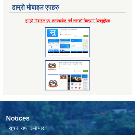
हाम्राे माेबाइल एपहरु
हाम्राे माेबाइल एप डाउनलाेड गर्न तलकाे चित्रमा थिच्नुहाेला
Notices
सूचना तथा समाचार