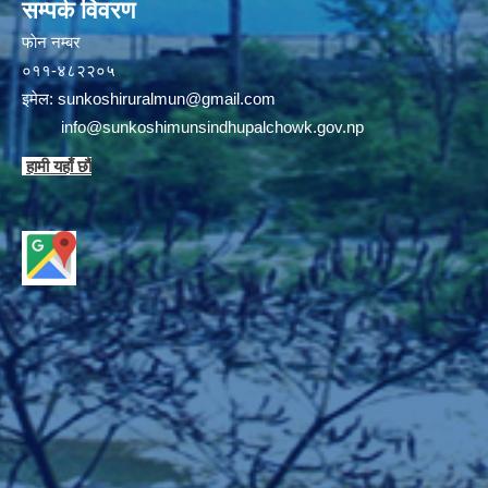
सम्पर्क विवरण
फाेन न‌‍‍‍‌‌म्बर
०११-४८२२०५
इमेल:
sunkoshiruralmun@gmail.com
info@sunkoshimunsindhupalchowk.gov.np
हामी यहाँ छाै‌ं