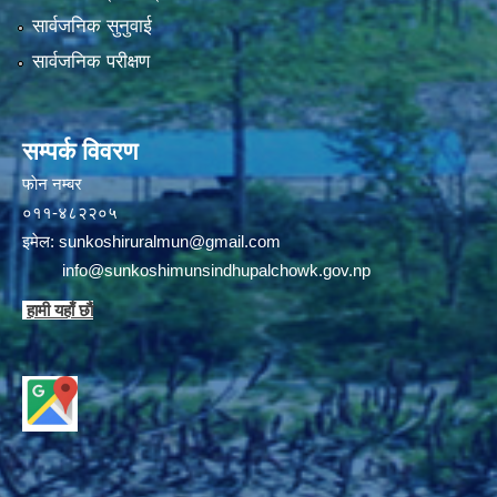
सार्वजनिक सुनुवाई
सार्वजनिक परीक्षण
सम्पर्क विवरण
फाेन न‌‍‍‍‌‌म्बर
०११-४८२२०५
इमेल:
sunkoshiruralmun@gmail.com
info@sunkoshimunsindhupalchowk.gov.np
हामी यहाँ छाै‌ं