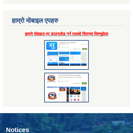
हाम्राे माेबाइल एपहरु
हाम्राे माेबाइल एप डाउनलाेड गर्न तलकाे चित्रमा थिच्नुहाेला
Notices