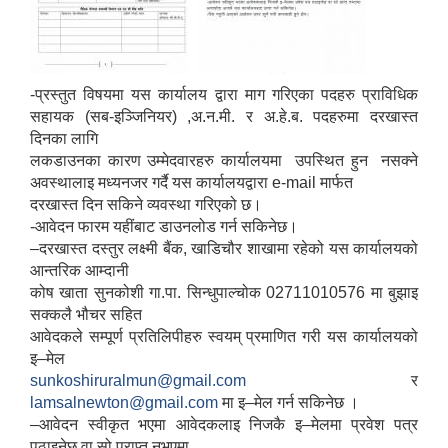
-प्रस्तुत विषयमा यस कार्यालय द्वारा माग गरिएका पदहरु प्राविधिक
सहायक (सब-इञ्जिनियर) ,अ.न.मी. र अ.हे.ब. पदहरुमा दरखास्त
दिनका लागि
लकडाउनका कारण उम्मेदवारहरु कार्यालयमा उपस्थित हुन नसक्ने
अवस्थालाइ मध्यनजर गर्दै यस कार्यालयद्वारा e-mail मार्फत
दरखास्त दिन सकिने व्यवस्था गरिएको छ।
-आवेदन फारम यहींबाट डाउनलोड गर्न सकिनेछ।
–दरखास्त दस्तुर लक्ष्मी बैंक, खाडिचौर शाखामा रहेको यस कार्यालयको
आन्तरिक आम्दानी
कोष खाता सुनकोशी गा.पा. सिन्धुपाल्चोक 02711010576 मा बुझाइ
सक्कलै भौचर सहित
आवेदकले सम्पूर्ण प्रतिलिपीहरु स्वयम् प्रमाणित गरी यस कार्यालयको
इ–मेल
sunkoshiruralmun@gmail.com
र
lamsalnewton@gmail.com
मा इ–मेल गर्न सकिनेछ ।
–आवेदन स्वीकृत भएमा आवेदकलाइ निजकै इ–मेलमा प्रवेश पत्र
पठाइनेछ वा सो प्राप्त नभएमा