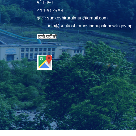
फाेन न‌‍‍‍‌‌म्बर
०११-४८२२०५
इमेल:
sunkoshiruralmun@gmail.com
info@sunkoshimunsindhupalchowk.gov.np
हामी यहाँ छाै‌ं