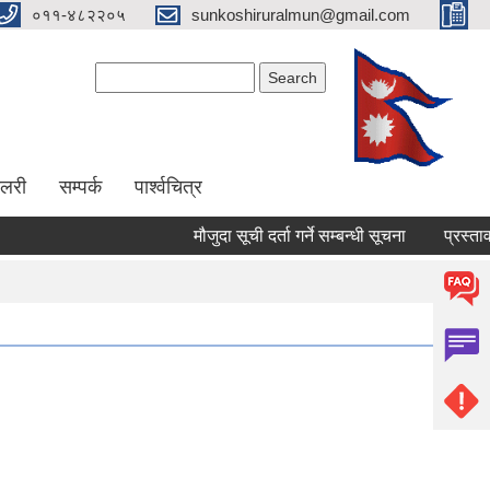
०११-४८२२०५
sunkoshiruralmun@gmail.com
Search form
Search
ालरी
सम्पर्क
पार्श्वचित्र
मौजुदा सूची दर्ता गर्ने सम्बन्धी सूचना
प्रस्ताव पेश गर्