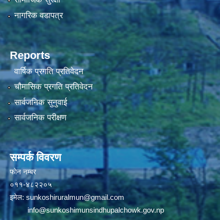
नागरिक वडापत्र
Reports
वार्षिक प्रगति प्रतिवेदन
चौमासिक प्रगति प्रतिवेदन
सार्वजनिक सुनुवाई
सार्वजनिक परीक्षण
सम्पर्क विवरण
फाेन न‌‍‍‍‌‌म्बर
०११-४८२२०५
इमेल:
sunkoshiruralmun@gmail.com
info@sunkoshimunsindhupalchowk.gov.np