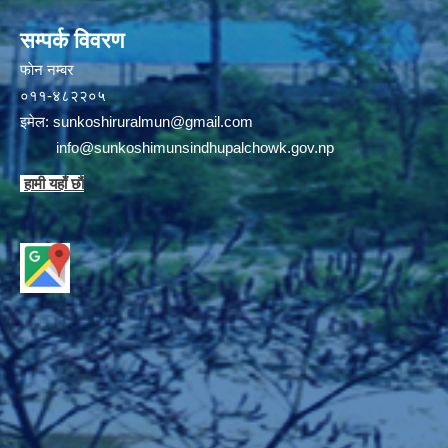
सम्पर्क विवरण
फाेन न‌‍‍‍‌‌म्बर
०११-४८२२०५
इमेल:
sunkoshiruralmun@gmail.com
info@sunkoshimunsindhupalchowk.gov.np
हामी यहाँ छाै‌ं