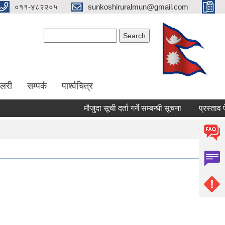
०११-४८२२०५
sunkoshiruralmun@gmail.com
Search form
Search
ालरी
सम्पर्क
पार्श्वचित्र
मौजुदा सूची दर्ता गर्ने सम्बन्धी सूचना
प्रस्ताव पेश गर्न