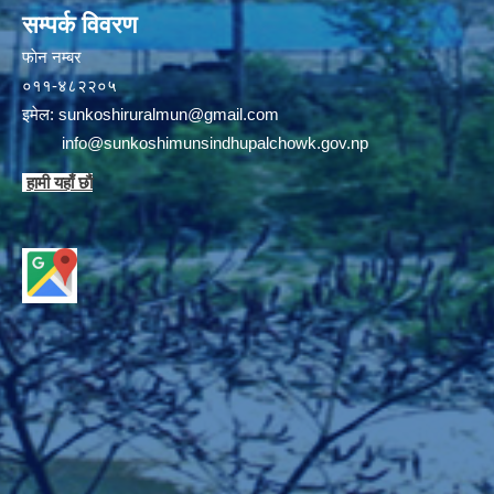
सम्पर्क विवरण
फाेन न‌‍‍‍‌‌म्बर
०११-४८२२०५
इमेल:
sunkoshiruralmun@gmail.com
info@sunkoshimunsindhupalchowk.gov.np
हामी यहाँ छाै‌ं