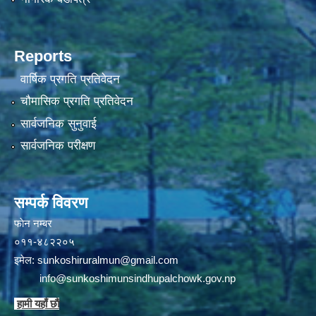
Reports
वार्षिक प्रगति प्रतिवेदन
चौमासिक प्रगति प्रतिवेदन
सार्वजनिक सुनुवाई
सार्वजनिक परीक्षण
सम्पर्क विवरण
फाेन न‌‍‍‍‌‌म्बर
०११-४८२२०५
इमेल:
sunkoshiruralmun@gmail.com
info@sunkoshimunsindhupalchowk.gov.np
हामी यहाँ छाै‌ं