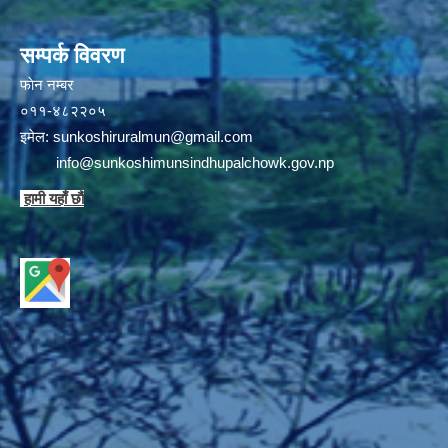
सम्पर्क विवरण
फाेन न‌‍‍‍‌‌म्बर
०११-४८२२०५
इमेल:
sunkoshiruralmun@gmail.com
info@sunkoshimunsindhupalchowk.gov.np
हामी यहाँ छाै‌ं