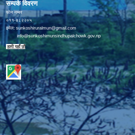
सम्पर्क विवरण
फाेन न‌‍‍‍‌‌म्बर
०११-४८२२०५
इमेल:
sunkoshiruralmun@gmail.com
info@sunkoshimunsindhupalchowk.gov.np
हामी यहाँ छाै‌ं