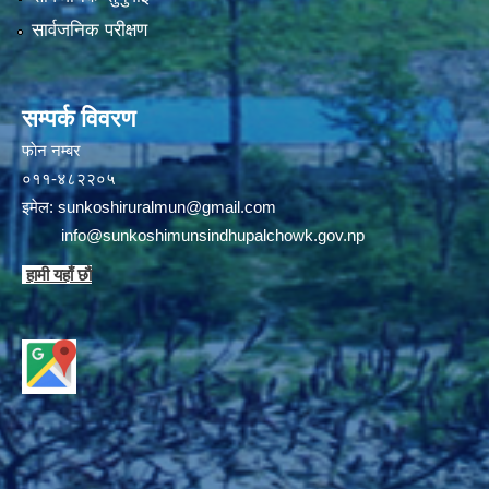
सार्वजनिक परीक्षण
सम्पर्क विवरण
फाेन न‌‍‍‍‌‌म्बर
०११-४८२२०५
इमेल:
sunkoshiruralmun@gmail.com
info@sunkoshimunsindhupalchowk.gov.np
हामी यहाँ छाै‌ं