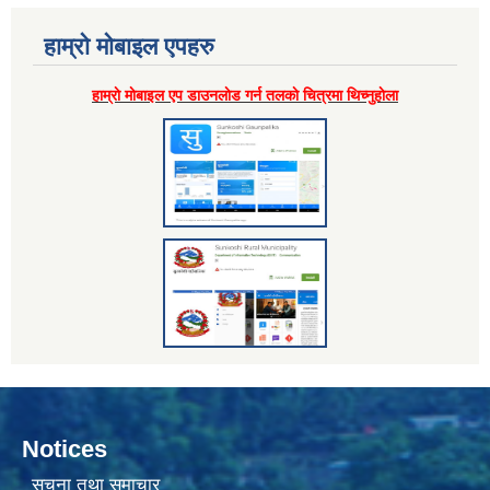
हाम्राे माेबाइल एपहरु
हाम्राे माेबाइल एप डाउनलाेड गर्न तलकाे चित्रमा थिच्नुहाेला
Notices
सूचना तथा समाचार