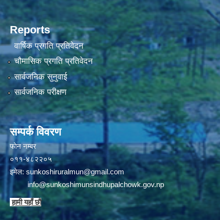
Reports
वार्षिक प्रगति प्रतिवेदन
चौमासिक प्रगति प्रतिवेदन
सार्वजनिक सुनुवाई
सार्वजनिक परीक्षण
सम्पर्क विवरण
फाेन न‌‍‍‍‌‌म्बर
०११-४८२२०५
इमेल:
sunkoshiruralmun@gmail.com
info@sunkoshimunsindhupalchowk.gov.np
हामी यहाँ छाै‌ं