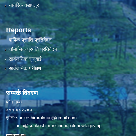
नागरिक वडापत्र
Reports
वार्षिक प्रगति प्रतिवेदन
चौमासिक प्रगति प्रतिवेदन
सार्वजनिक सुनुवाई
सार्वजनिक परीक्षण
सम्पर्क विवरण
फाेन न‌‍‍‍‌‌म्बर
०११-४८२२०५
इमेल:
sunkoshiruralmun@gmail.com
info@sunkoshimunsindhupalchowk.gov.np