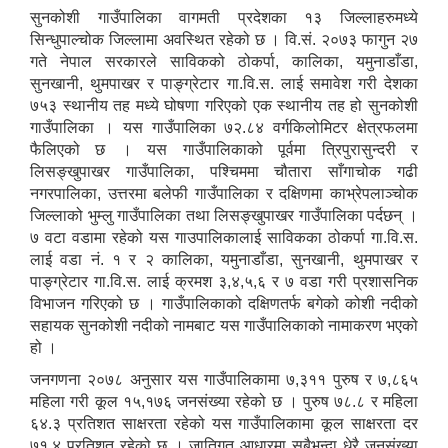
सुनकोशी गाउँपालिका वागमती प्रदेशका १३ जिल्लाहरुमध्ये
सिन्धुपाल्चोक जिल्लामा अवस्थित रहेको छ । वि.सं. २०७३ फागुन २७
गते नेपाल सरकारले साविकको ठोकर्पा, कालिका, यमुनाडाँडा,
सुनखानी, थुमपाखर र पाङ्ग्रेटार गा.वि.स. लाई समावेश गरी देशका
७५३ स्थानीय तह मध्ये घोषणा गरिएको एक स्थानीय तह हो सुनकोशी
गाउँपालिका । यस गाउँपालिका ७२.८४ वर्गकिलोमिटर क्षेत्रफलमा
फैलिएको छ । यस गाउँपालिकाको पूर्वमा त्रिपुरासुन्दरी र
लिसङ्खुपाखर गाउँपालिका, पश्चिममा चौतारा साँगाचोक गढी
नगरपालिका, उत्तरमा बलेफी गाउँपालिका र दक्षिणमा काभ्रेपलाञ्चोक
जिल्लाको भुम्लु गाउँपालिका तथा लिसङ्खुपाखर गाउँपालिका पर्दछन् ।
७ वटा वडामा रहेको यस गाउपालिकालाई साविकका ठोकर्पा गा.वि.स.
लाई वडा नं. १ र २ कालिका, यमुनाडाँडा, सुनखानी, थुमपाखर र
पाङ्ग्रेटार गा.वि.स. लाई क्रमश ३,४,५,६ र ७ वडा गरी प्रशासनिक
विभाजन गरिएको छ । गाउँपालिकाको दक्षिणतर्फ बगेको कोशी नदीको
सहायक सुनकोशी नदीको नामबाट यस गाउँपालिकाको नामाकरण भएको
हो ।
जनगणना २०७८ अनुसार यस गाउँपालिकामा ७,३११ पुरुष र ७,८६५
महिला गरी कूल १५,१७६ जनसंख्या रहेको छ । पुरुष ७८.८ र महिला
६४.३ प्रतिशत साक्षरता रहेको यस गाउँपालिकामा कूल साक्षरता दर
७१.४ प्रतिशत रहेको छ । जातिगत आधारमा सबैभन्दा धेरै जनसंख्या