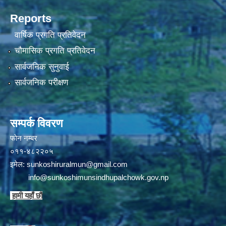
Reports
वार्षिक प्रगति प्रतिवेदन
चौमासिक प्रगति प्रतिवेदन
सार्वजनिक सुनुवाई
सार्वजनिक परीक्षण
सम्पर्क विवरण
फाेन न‌‍‍‍‌‌म्बर
०११-४८२२०५
इमेल:
sunkoshiruralmun@gmail.com
info@sunkoshimunsindhupalchowk.gov.np
हामी यहाँ छाै‌ं