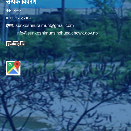
सम्पर्क विवरण
फाेन न‌‍‍‍‌‌म्बर
०११-४८२२०५
इमेल:
sunkoshiruralmun@gmail.com
info@sunkoshimunsindhupalchowk.gov.np
हामी यहाँ छाै‌ं