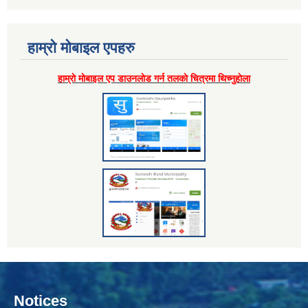
हाम्राे माेबाइल एपहरु
हाम्राे माेबाइल एप डाउनलाेड गर्न तलकाे चित्रमा थिच्नुहाेला
Notices