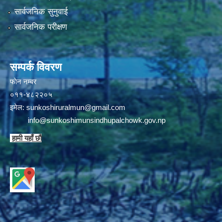
सार्वजनिक सुनुवाई
सार्वजनिक परीक्षण
सम्पर्क विवरण
फाेन न‌‍‍‍‌‌म्बर
०११-४८२२०५
इमेल:
sunkoshiruralmun@gmail.com
info@sunkoshimunsindhupalchowk.gov.np
हामी यहाँ छाै‌ं