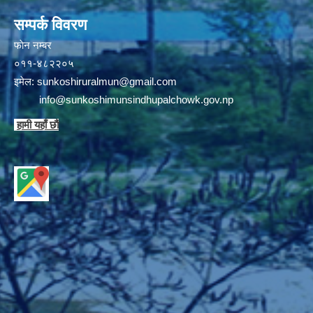
सम्पर्क विवरण
फाेन न‌‍‍‍‌‌म्बर
०११-४८२२०५
इमेल:
sunkoshiruralmun@gmail.com
info@sunkoshimunsindhupalchowk.gov.np
हामी यहाँ छाै‌ं