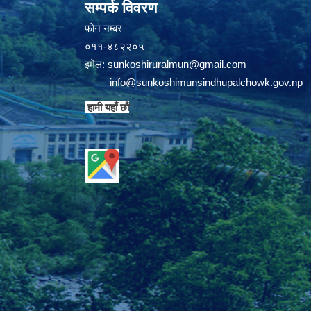
सम्पर्क विवरण
फाेन न‌‍‍‍‌‌म्बर
०११-४८२२०५
इमेल:
sunkoshiruralmun@gmail.com
info@sunkoshimunsindhupalchowk.gov.np
हामी यहाँ छाै‌ं