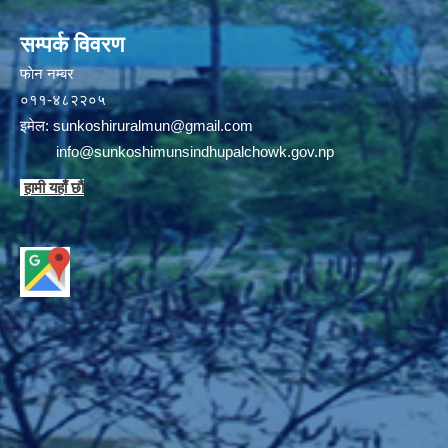
सम्पर्क विवरण
फाेन न‌‍‍‍‌‌म्बर
०११-४८२२०५
इमेल:
sunkoshiruralmun@gmail.com
info@sunkoshimunsindhupalchowk.gov.np
हामी यहाँ छाै‌ं