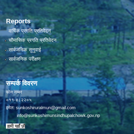
Reports
वार्षिक प्रगति प्रतिवेदन
चौमासिक प्रगति प्रतिवेदन
सार्वजनिक सुनुवाई
सार्वजनिक परीक्षण
सम्पर्क विवरण
फाेन न‌‍‍‍‌‌म्बर
०११-४८२२०५
इमेल:
sunkoshiruralmun@gmail.com
info@sunkoshimunsindhupalchowk.gov.np
हामी यहाँ छाै‌ं