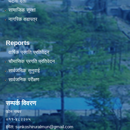
घटना दर्ता
सामाजिक सुरक्षा
नागरिक वडापत्र
Reports
वार्षिक प्रगति प्रतिवेदन
चौमासिक प्रगति प्रतिवेदन
सार्वजनिक सुनुवाई
सार्वजनिक परीक्षण
सम्पर्क विवरण
फाेन न‌‍‍‍‌‌म्बर
०११-४८२२०५
इमेल:
sunkoshiruralmun@gmail.com