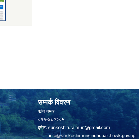
सम्पर्क विवरण
फाेन न‌‍‍‍‌‌म्बर
०११-४८२२०५
इमेल:
sunkoshiruralmun@gmail.com
info@sunkoshimunsindhupalchowk.gov.np