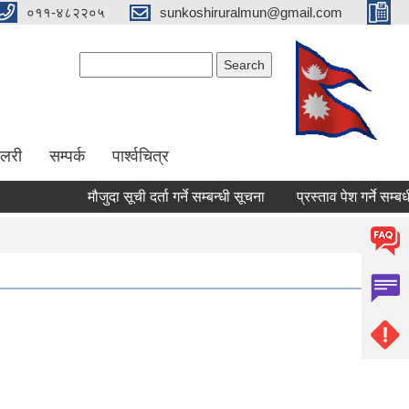
०११-४८२२०५
sunkoshiruralmun@gmail.com
Search form
Search
ालरी
सम्पर्क
पार्श्वचित्र
मौजुदा सूची दर्ता गर्ने सम्बन्धी सूचना
प्रस्ताव पेश गर्ने सम्बधी सूचना