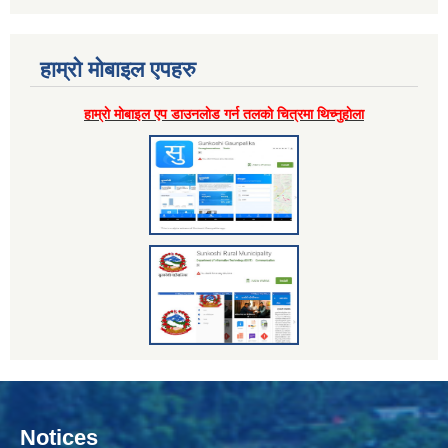
हाम्राे माेबाइल एपहरु
हाम्राे माेबाइल एप डाउनलाेड गर्न तलकाे चित्रमा थिच्नुहाेला
Notices