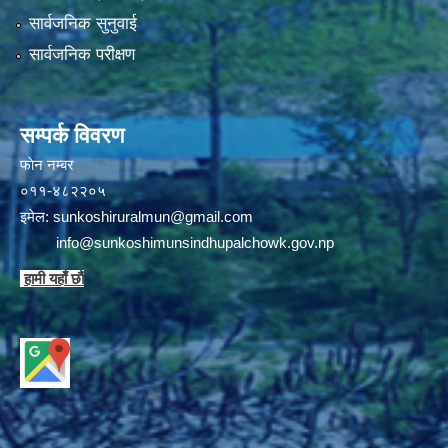
सार्वजनिक सुनुवाई
सार्वजनिक परीक्षण
सम्पर्क विवरण
फाेन न‌‍‍‍‌‌म्बर
०११-४८२२०५
इमेल:
sunkoshiruralmun@gmail.com
info@sunkoshimunsindhupalchowk.gov.np
हामी यहाँ छाै‌ं