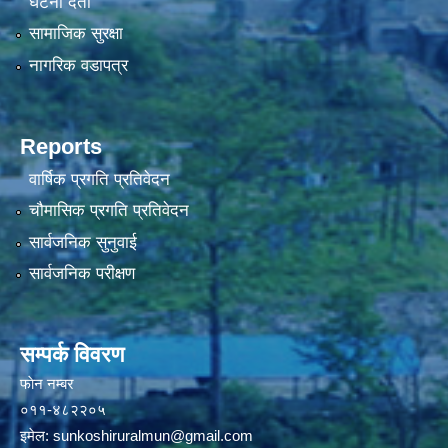
घटना दर्ता
सामाजिक सुरक्षा
नागरिक वडापत्र
Reports
वार्षिक प्रगति प्रतिवेदन
चौमासिक प्रगति प्रतिवेदन
सार्वजनिक सुनुवाई
सार्वजनिक परीक्षण
सम्पर्क विवरण
फाेन न‌‍‍‍‌‌म्बर
०११-४८२२०५
इमेल:
sunkoshiruralmun@gmail.com