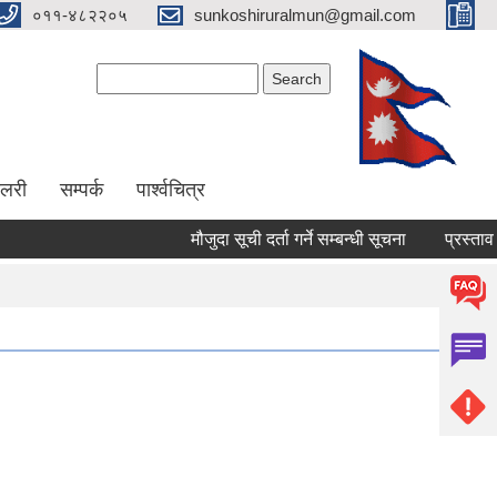
०११-४८२२०५
sunkoshiruralmun@gmail.com
Search form
Search
ालरी
सम्पर्क
पार्श्वचित्र
मौजुदा सूची दर्ता गर्ने सम्बन्धी सूचना
प्रस्ताव पेश गर