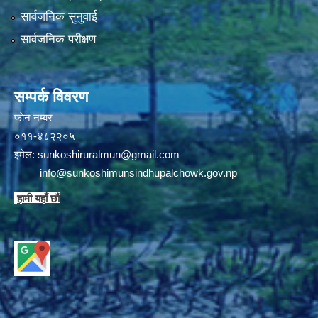
सार्वजनिक सुनुवाई
सार्वजनिक परीक्षण
सम्पर्क विवरण
फाेन न‌‍‍‍‌‌म्बर
०११-४८२२०५
इमेल:
sunkoshiruralmun@gmail.com
info@sunkoshimunsindhupalchowk.gov.np
हामी यहाँ छाै‌ं