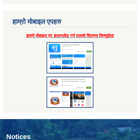
हाम्राे माेबाइल एपहरु
हाम्राे माेबाइल एप डाउनलाेड गर्न तलकाे चित्रमा थिच्नुहाेला
Notices