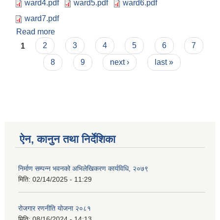
ward4.pdf
ward5.pdf
ward6.pdf
ward7.pdf
Read more
about आ.व. २०७९/८० को सामाजिक सुरक्षा भत्ता प्राप्त गर्ने
Pages
लाभग्राहीको सूची
1
2
3
4
5
6
7
8
9
next ›
last »
ऐन, कानुन तथा निर्देशिका
निर्माण सम्पन्न भवनको अभिलेखिकरण कार्यविधि, २०७९
मिति:
02/14/2025 - 11:29
रोजगार रणनीति योजना २०८१
मिति:
08/16/2024 - 14:13