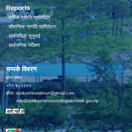
Reports
वार्षिक प्रगति प्रतिवेदन
चौमासिक प्रगति प्रतिवेदन
सार्वजनिक सुनुवाई
सार्वजनिक परीक्षण
सम्पर्क विवरण
फाेन न‌‍‍‍‌‌म्बर
०११-४८२२०५
इमेल:
sunkoshiruralmun@gmail.com
info@sunkoshimunsindhupalchowk.gov.np
हामी यहाँ छाै‌ं