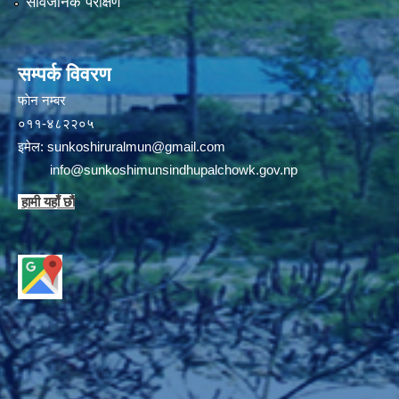
सार्वजनिक परीक्षण
सम्पर्क विवरण
फाेन न‌‍‍‍‌‌म्बर
०११-४८२२०५
इमेल:
sunkoshiruralmun@gmail.com
info@sunkoshimunsindhupalchowk.gov.np
हामी यहाँ छाै‌ं