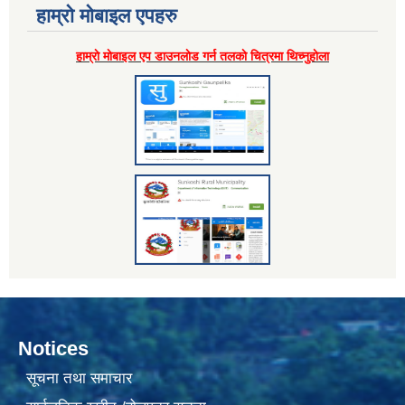
हाम्राे माेबाइल एपहरु
हाम्राे माेबाइल एप डाउनलाेड गर्न तलकाे चित्रमा थिच्नुहाेला
Notices
सूचना तथा समाचार