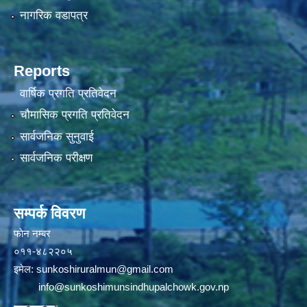
नागरिक वडापत्र
Reports
वार्षिक प्रगति प्रतिवेदन
चौमासिक प्रगति प्रतिवेदन
सार्वजनिक सुनुवाई
सार्वजनिक परीक्षण
सम्पर्क विवरण
फाेन न‌‍‍‍‌‌म्बर
०११-४८२२०५
इमेल:
sunkoshiruralmun@gmail.com
info@sunkoshimunsindhupalchowk.gov.np