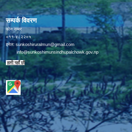
सम्पर्क विवरण
फाेन न‌‍‍‍‌‌म्बर
०११-४८२२०५
इमेल:
sunkoshiruralmun@gmail.com
info@sunkoshimunsindhupalchowk.gov.np
हामी यहाँ छाै‌ं