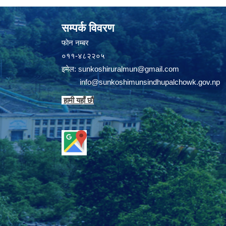
सम्पर्क विवरण
फाेन न‌‍‍‍‌‌म्बर
०११-४८२२०५
इमेल:
sunkoshiruralmun@gmail.com
info@sunkoshimunsindhupalchowk.gov.np
हामी यहाँ छाै‌ं