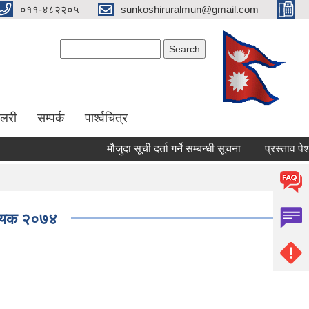
०११-४८२२०५
sunkoshiruralmun@gmail.com
Search form
Search
ालरी
सम्पर्क
पार्श्वचित्र
मौजुदा सूची दर्ता गर्ने सम्बन्धी सूचना
प्रस्ताव पेश गर्ने स
विधेयक २०७४