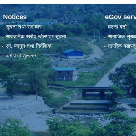
Notices
eGov serv
सूचना तथा समाचार
घटना दर्ता
सार्वजनिक खरीद /बोलपत्र सूचना
सामाजिक सुरक्ष
एन, कानुन तथा निर्देशिका
नागरिक वडापत्
कर तथा शुल्कहरु