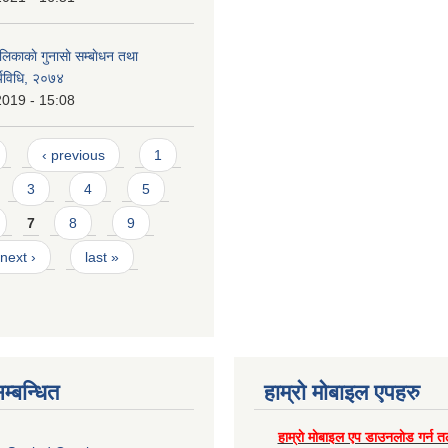
लिकाकाे गुनासाे सम्बाेधन तथा
्यविधि, २०७४
2019 - 15:08
‹ previous
1
3
4
5
7
8
9
next ›
last »
म्बन्धित
हाम्राे माेबाइल एपहरु
हाम्राे माेबाइल एप डाउनलाेड गर्न त