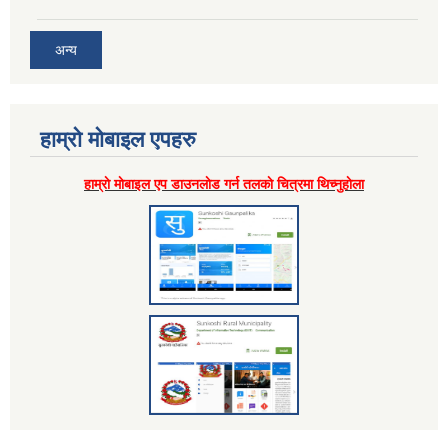
अन्य
हाम्राे माेबाइल एपहरु
हाम्राे माेबाइल एप डाउनलाेड गर्न तलकाे चित्रमा थिच्नुहाेला