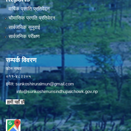
वार्षिक प्रगति प्रतिवेदन
चौमासिक प्रगति प्रतिवेदन
सार्वजनिक सुनुवाई
सार्वजनिक परीक्षण
सम्पर्क विवरण
फाेन न‌‍‍‍‌‌म्बर
०११-४८२२०५
इमेल:
sunkoshiruralmun@gmail.com
info@sunkoshimunsindhupalchowk.gov.np
हामी यहाँ छाै‌ं