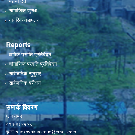
घटना दर्ता
सामाजिक सुरक्षा
नागरिक वडापत्र
Reports
वार्षिक प्रगति प्रतिवेदन
चौमासिक प्रगति प्रतिवेदन
सार्वजनिक सुनुवाई
सार्वजनिक परीक्षण
सम्पर्क विवरण
फाेन न‌‍‍‍‌‌म्बर
०११-४८२२०५
इमेल:
sunkoshiruralmun@gmail.com