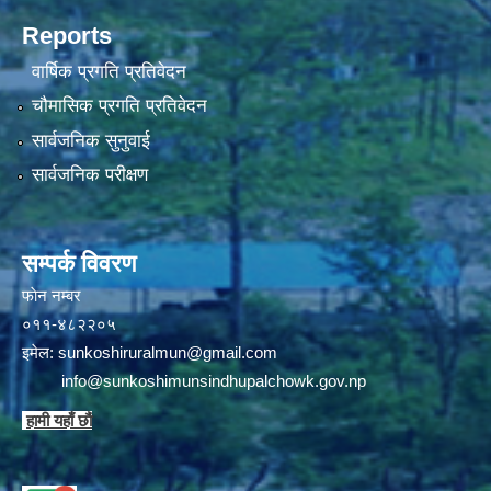
Reports
वार्षिक प्रगति प्रतिवेदन
चौमासिक प्रगति प्रतिवेदन
सार्वजनिक सुनुवाई
सार्वजनिक परीक्षण
सम्पर्क विवरण
फाेन न‌‍‍‍‌‌म्बर
०११-४८२२०५
इमेल:
sunkoshiruralmun@gmail.com
info@sunkoshimunsindhupalchowk.gov.np
हामी यहाँ छाै‌ं