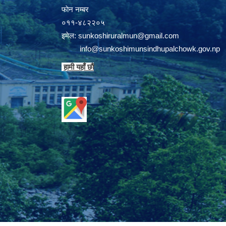
फाेन न‌‍‍‍‌‌म्बर
०११-४८२२०५
इमेल:
sunkoshiruralmun@gmail.com
info@sunkoshimunsindhupalchowk.gov.np
हामी यहाँ छाै‌ं