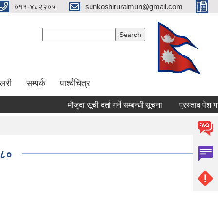
०११-४८२२०५
sunkoshiruralmun@gmail.com
Search form
Search
ालरी
सम्पर्क
पार्श्वचित्र
मौजुदा सूची दर्ता गर्ने सम्बन्धी सूचना
प्रस्ताव पेश गर्ने सम्ब
०८०