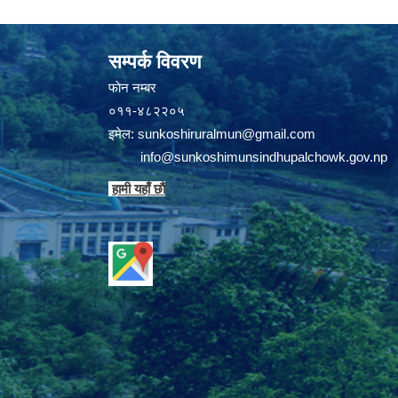
सम्पर्क विवरण
फाेन न‌‍‍‍‌‌म्बर
०११-४८२२०५
इमेल:
sunkoshiruralmun@gmail.com
info@sunkoshimunsindhupalchowk.gov.np
हामी यहाँ छाै‌ं