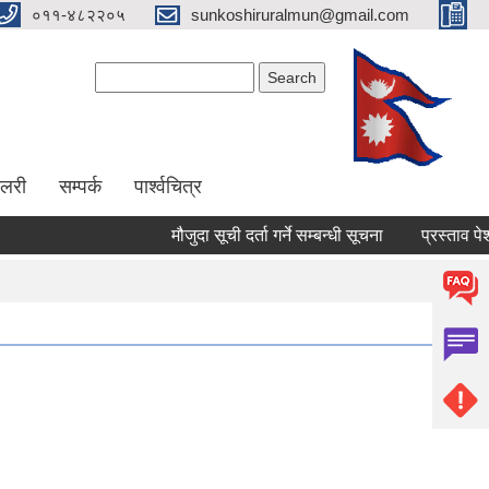
०११-४८२२०५
sunkoshiruralmun@gmail.com
Search form
Search
ालरी
सम्पर्क
पार्श्वचित्र
मौजुदा सूची दर्ता गर्ने सम्बन्धी सूचना
प्रस्ताव पेश गर्ने स