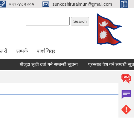
०११-४८२२०५
sunkoshiruralmun@gmail.com
Search form
Search
ालरी
सम्पर्क
पार्श्वचित्र
मौजुदा सूची दर्ता गर्ने सम्बन्धी सूचना
प्रस्ताव पेश गर्ने सम्बधी सूचना !!!