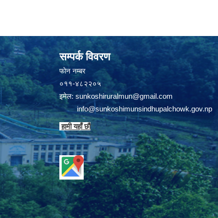
सम्पर्क विवरण
फाेन न‌‍‍‍‌‌म्बर
०११-४८२२०५
इमेल:
sunkoshiruralmun@gmail.com
info@sunkoshimunsindhupalchowk.gov.np
हामी यहाँ छाै‌ं