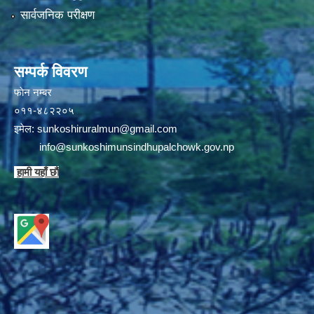
सार्वजनिक परीक्षण
सम्पर्क विवरण
फाेन न‌‍‍‍‌‌म्बर
०११-४८२२०५
इमेल:
sunkoshiruralmun@gmail.com
info@sunkoshimunsindhupalchowk.gov.np
हामी यहाँ छाै‌ं