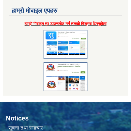
हाम्राे माेबाइल एपहरु
हाम्राे माेबाइल एप डाउनलाेड गर्न तलकाे चित्रमा थिच्नुहाेला
Notices
सूचना तथा समाचार