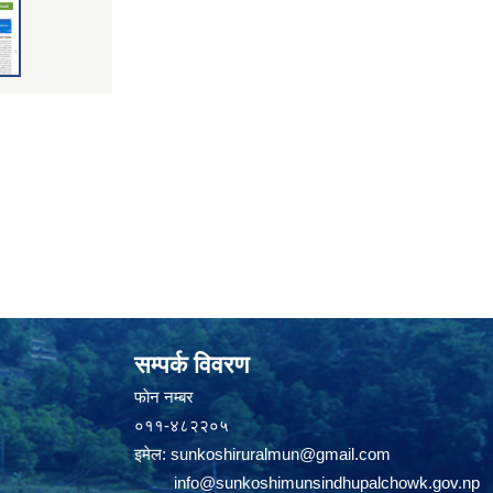
सम्पर्क विवरण
फाेन न‌‍‍‍‌‌म्बर
०११-४८२२०५
इमेल:
sunkoshiruralmun@gmail.com
info@sunkoshimunsindhupalchowk.gov.np