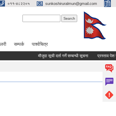
०११-४८२२०५
sunkoshiruralmun@gmail.com
Search form
Search
ालरी
सम्पर्क
पार्श्वचित्र
मौजुदा सूची दर्ता गर्ने सम्बन्धी सूचना
प्रस्ताव पेश गर्ने सम