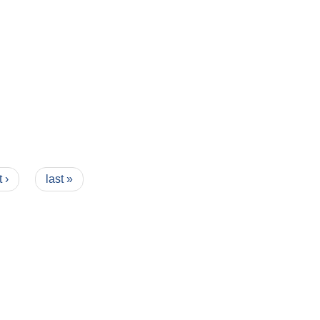
 ›
last »