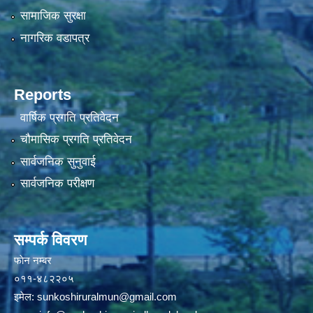
सामाजिक सुरक्षा
नागरिक वडापत्र
Reports
वार्षिक प्रगति प्रतिवेदन
चौमासिक प्रगति प्रतिवेदन
सार्वजनिक सुनुवाई
सार्वजनिक परीक्षण
सम्पर्क विवरण
फाेन न‌‍‍‍‌‌म्बर
०११-४८२२०५
इमेल:
sunkoshiruralmun@gmail.com