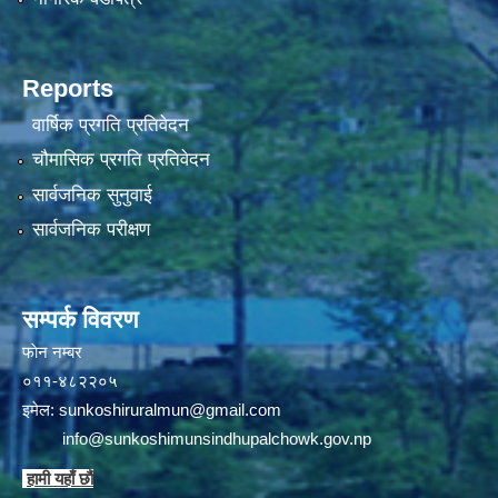
Reports
वार्षिक प्रगति प्रतिवेदन
चौमासिक प्रगति प्रतिवेदन
सार्वजनिक सुनुवाई
सार्वजनिक परीक्षण
सम्पर्क विवरण
फाेन न‌‍‍‍‌‌म्बर
०११-४८२२०५
इमेल:
sunkoshiruralmun@gmail.com
info@sunkoshimunsindhupalchowk.gov.np
हामी यहाँ छाै‌ं